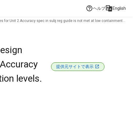
ヘルプ
English
es for Unit 2.Accuracy spec in subj reg guide is not met at low containment
design
2.Accuracy
提供元サイトで表示
ion levels.