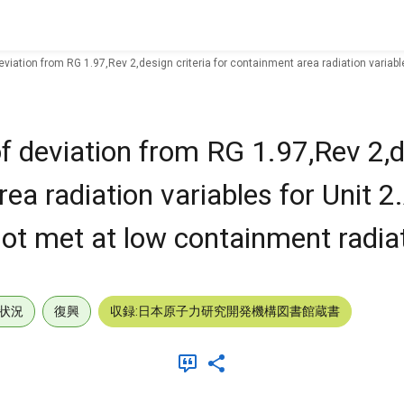
iation from RG 1.97,Rev 2,design criteria for containment area radiation variabl
 deviation from RG 1.97,Rev 2,
rea radiation variables for Unit 
not met at low containment radiat
状況
復興
収録:日本原子力研究開発機構図書館蔵書