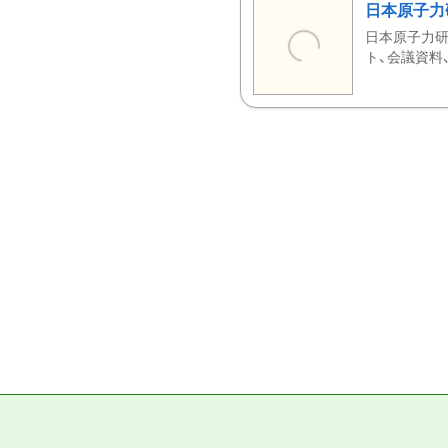
日本原子力
日本原子力研
ト、会議資料、