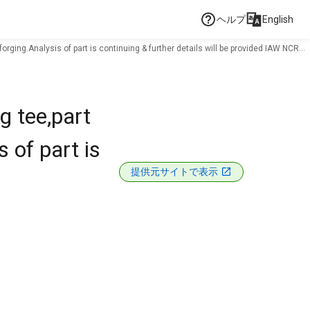
ヘルプ
English
 forging.Analysis of part is continuing & further details will be provided IAW NCR
g tee,part
 of part is
提供元サイトで表示