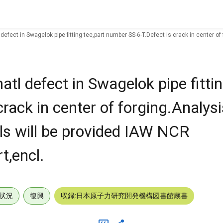
 defect in Swagelok pipe fitting tee,part number SS-6-T.Defect is crack in center of
atl defect in Swagelok pipe fittin
ack in center of forging.Analysis
ils will be provided IAW NCR
t,encl.
状況
復興
収録:日本原子力研究開発機構図書館蔵書