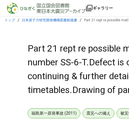
本文に飛ぶ
ギャラリー
トップ
日本原子力研究開発機構図書館蔵書
Part 21 rept re possible matl
timetables.Drawing of part,encl.
Part 21 rept re possible m
number SS-6-T.Defect is cr
continuing & further deta
timetables.Drawing of par
福島第一原発事故 (2011)
震災への備え
被災