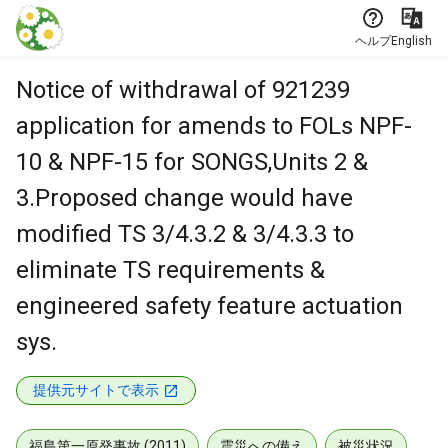
本文に飛ぶ
ヘルプ
English
Notice of withdrawal of 921239
application for amends to FOLs NPF-
10 & NPF-15 for SONGS,Units 2 &
3.Proposed change would have
modified TS 3/4.3.2 & 3/4.3.3 to
eliminate TS requirements &
engineered safety feature actuation
sys.
提供元サイトで表示
福島第一原発事故 (2011)
震災への備え
被災状況