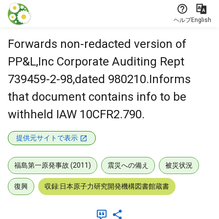
本文に飛ぶ
ヘルプ
English
Forwards non-redacted version of
PP&L,Inc Corporate Auditing Rept
739459-2-98,dated 980210.Informs
that document contains info to be
withheld IAW 10CFR2.790.
提供元サイトで表示
福島第一原発事故 (2011)
震災への備え
被災状況
復興
収録:日本原子力研究開発機構図書館蔵書