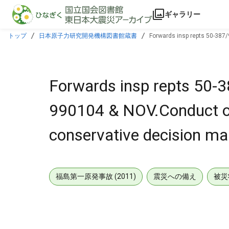
本文に飛ぶ
ギャラリー
トップ
日本原子力研究開発機構図書館蔵書
Forwards insp repts 50-387/
Forwards insp repts 50-
990104 & NOV.Conduct of 
conservative decision ma
福島第一原発事故 (2011)
震災への備え
被災