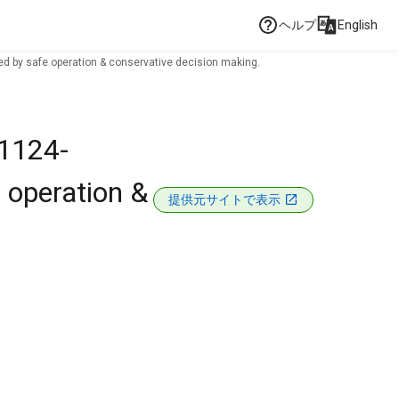
ヘルプ
English
d by safe operation & conservative decision making.
81124-
 operation &
提供元サイトで表示