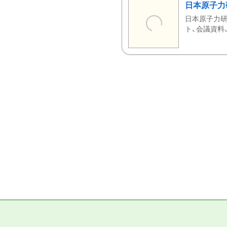
日本原子力
日本原子力研
ト、会議資料、