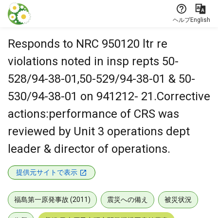
本文に飛ぶ
ヘルプ
English
Responds to NRC 950120 ltr re
violations noted in insp repts 50-
528/94-38-01,50-529/94-38-01 & 50-
530/94-38-01 on 941212- 21.Corrective
actions:performance of CRS was
reviewed by Unit 3 operations dept
leader & director of operations.
提供元サイトで表示
福島第一原発事故 (2011)
震災への備え
被災状況