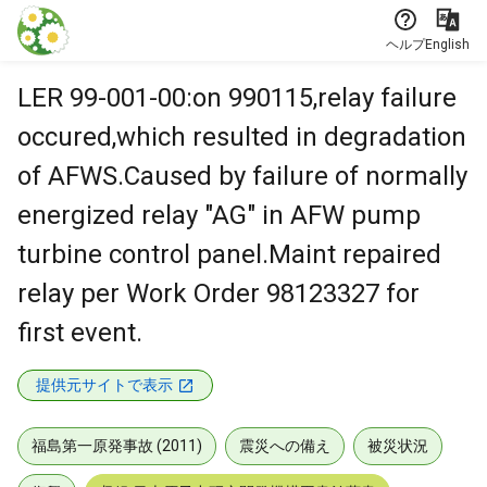
本文に飛ぶ
ヘルプ
English
LER 99-001-00:on 990115,relay failure
occured,which resulted in degradation
of AFWS.Caused by failure of normally
energized relay "AG" in AFW pump
turbine control panel.Maint repaired
relay per Work Order 98123327 for
first event.
提供元サイトで表示
福島第一原発事故 (2011)
震災への備え
被災状況