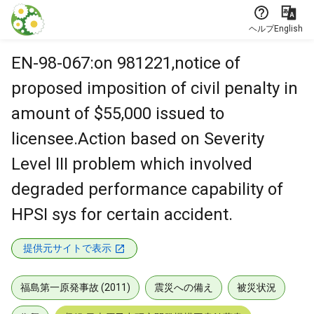
本文に飛ぶ
ヘルプ
English
EN-98-067:on 981221,notice of
proposed imposition of civil penalty in
amount of $55,000 issued to
licensee.Action based on Severity
Level III problem which involved
degraded performance capability of
HPSI sys for certain accident.
提供元サイトで表示
福島第一原発事故 (2011)
震災への備え
被災状況