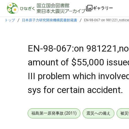
本文に飛ぶ
ギャラリー
トップ
日本原子力研究開発機構図書館蔵書
EN-98-067:on 981221,notice 
capability of HPSI sys for certain accident.
EN-98-067:on 981221,notic
amount of $55,000 issued
III problem which involv
sys for certain accident.
福島第一原発事故 (2011)
震災への備え
被災