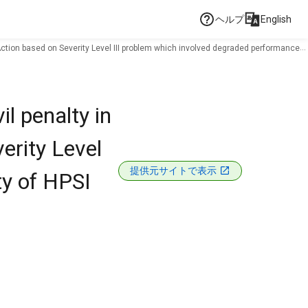
ヘルプ
English
Action based on Severity Level III problem which involved degraded performance
l penalty in
erity Level
提供元サイトで表示
ty of HPSI