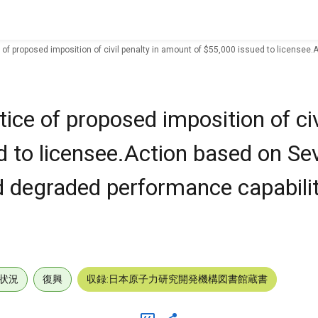
of proposed imposition of civil penalty in amount of $55,000 issued to licensee.
e of proposed imposition of civi
 to licensee.Action based on Sev
ed degraded performance capabili
状況
復興
収録:日本原子力研究開発機構図書館蔵書