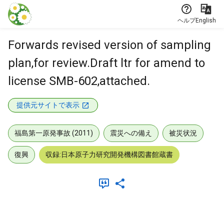
本文に飛ぶ
ヘルプ
English
Forwards revised version of sampling
plan,for review.Draft ltr for amend to
license SMB-602,attached.
提供元サイトで表示
福島第一原発事故 (2011)
震災への備え
被災状況
復興
収録:日本原子力研究開発機構図書館蔵書