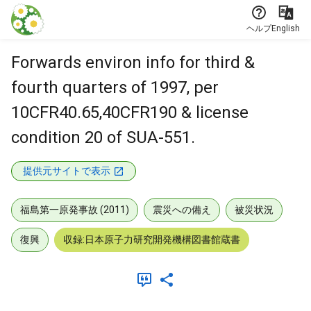
本文に飛ぶ
ヘルプ
English
Forwards environ info for third &
fourth quarters of 1997, per
10CFR40.65,40CFR190 & license
condition 20 of SUA-551.
提供元サイトで表示
福島第一原発事故 (2011)
震災への備え
被災状況
復興
収録:日本原子力研究開発機構図書館蔵書