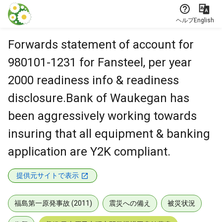
本文に飛ぶ
ヘルプ
English
Forwards statement of account for
980101-1231 for Fansteel, per year
2000 readiness info & readiness
disclosure.Bank of Waukegan has
been aggressively working towards
insuring that all equipment & banking
application are Y2K compliant.
提供元サイトで表示
福島第一原発事故 (2011)
震災への備え
被災状況