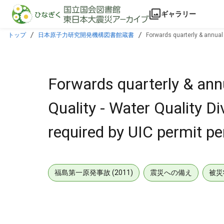
本文に飛ぶ
ギャラリー
トップ
日本原子力研究開発機構図書館蔵書
Forwards quarterly & annual 
Associates.
Forwards quarterly & ann
Quality - Water Quality Di
required by UIC permit p
福島第一原発事故 (2011)
震災への備え
被災