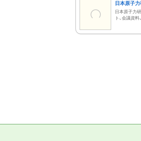
日本原子力
日本原子力研
ト、会議資料、