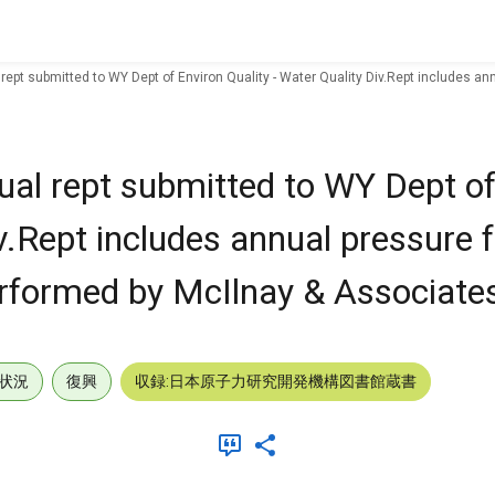
rept submitted to WY Dept of Environ Quality - Water Quality Div.Rept includes ann
ual rept submitted to WY Dept of
v.Rept includes annual pressure fa
erformed by McIlnay & Associate
状況
復興
収録:日本原子力研究開発機構図書館蔵書