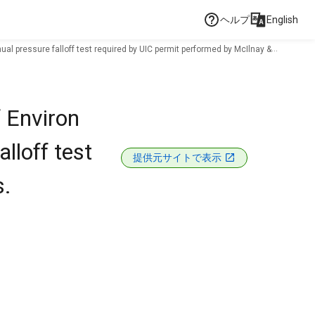
ヘルプ
English
ual pressure falloff test required by UIC permit performed by McIlnay &
 Environ
lloff test
提供元サイトで表示
s.