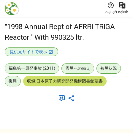
本文に飛ぶ
ヘルプ
English
"1998 Annual Rept of AFRRI TRIGA
Reactor." With 990325 ltr.
提供元サイトで表示
福島第一原発事故 (2011)
震災への備え
被災状況
復興
収録:日本原子力研究開発機構図書館蔵書
メタデータ