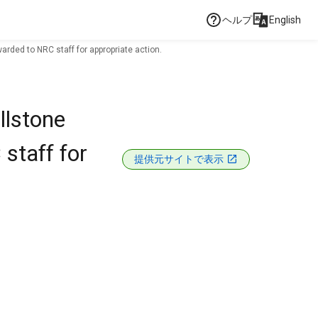
ヘルプ
English
rded to NRC staff for appropriate action.
llstone
staff for
提供元サイトで表示