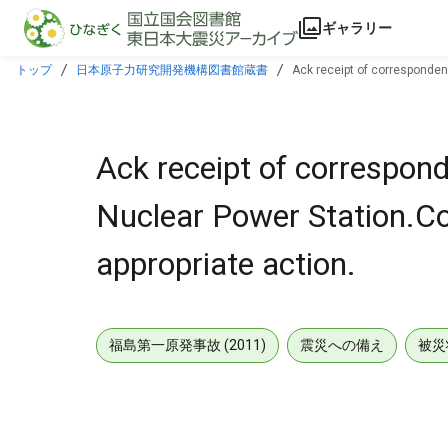
本文に飛ぶ
ギャラリー
トップ
日本原子力研究開発機構図書館蔵書
Ack receipt of corresponden
Ack receipt of correspon
Nuclear Power Station.Co
appropriate action.
福島第一原発事故 (2011)
震災への備え
被災