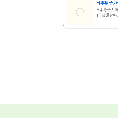
日本原子力
日本原子力研
ト、会議資料、