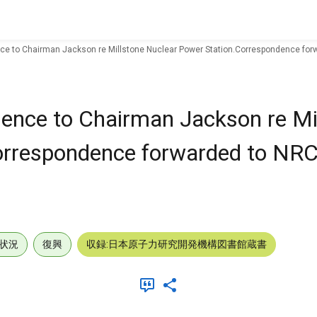
ce to Chairman Jackson re Millstone Nuclear Power Station.Correspondence forwa
dence to Chairman Jackson re Mi
rrespondence forwarded to NRC 
状況
復興
収録:日本原子力研究開発機構図書館蔵書