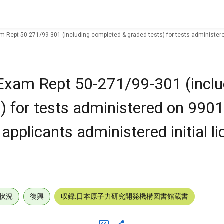
 Rept 50-271/99-301 (including completed & graded tests) for tests administered
Exam Rept 50-271/99-301 (inclu
) for tests administered on 9901
pplicants administered initial li
状況
復興
収録:日本原子力研究開発機構図書館蔵書