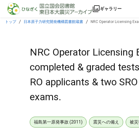
本文に飛ぶ
ギャラリー
トップ
日本原子力研究開発機構図書館蔵書
NRC Operator Licensing Exam
licensing exams.
NRC Operator Licensing 
completed & graded tests
RO applicants & two SRO a
exams.
福島第一原発事故 (2011)
震災への備え
被災