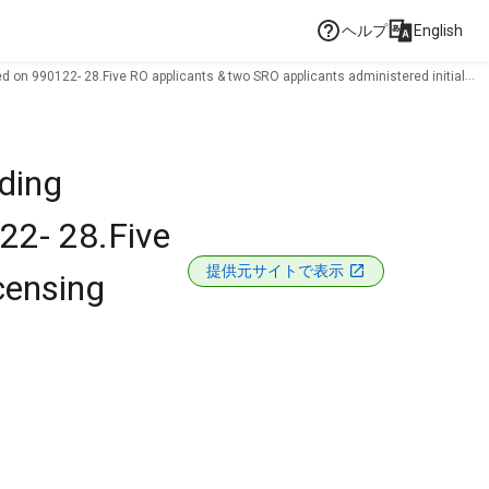
ヘルプ
English
 on 990122- 28.Five RO applicants & two SRO applicants administered initial
ding
22- 28.Five
提供元サイトで表示
censing