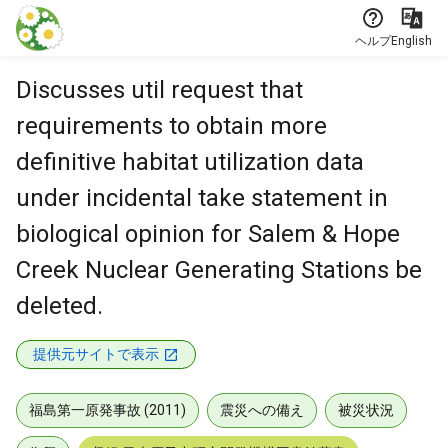
本文に飛ぶ
ヘルプ
English
Discusses util request that
requirements to obtain more
definitive habitat utilization data
under incidental take statement in
biological opinion for Salem & Hope
Creek Nuclear Generating Stations be
deleted.
提供元サイトで表示
福島第一原発事故 (2011)
震災への備え
被災状況