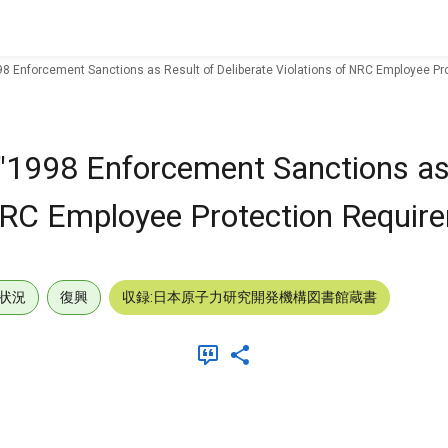
98 Enforcement Sanctions as Result of Deliberate Violations of NRC Employee Pr
"1998 Enforcement Sanctions as
 NRC Employee Protection Requir
状況
復興
収録:日本原子力研究開発機構図書館蔵書