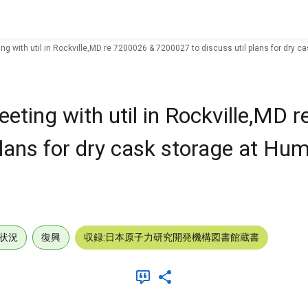
ng with util in Rockville,MD re 7200026 & 7200027 to discuss util plans for dry 
eting with util in Rockville,MD 
plans for dry cask storage at Hu
状況
復興
収録:日本原子力研究開発機構図書館蔵書