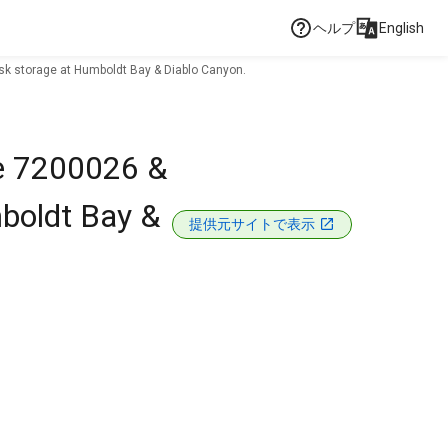
ヘルプ
English
cask storage at Humboldt Bay & Diablo Canyon.
re 7200026 &
mboldt Bay &
提供元サイトで表示