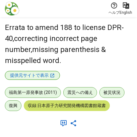
本文に飛ぶ
ヘルプ
English
Errata to amend 188 to license DPR-
40,correcting incorrect page
number,missing parenthesis &
misspelled word.
提供元サイトで表示
福島第一原発事故 (2011)
震災への備え
被災状況
復興
収録:日本原子力研究開発機構図書館蔵書