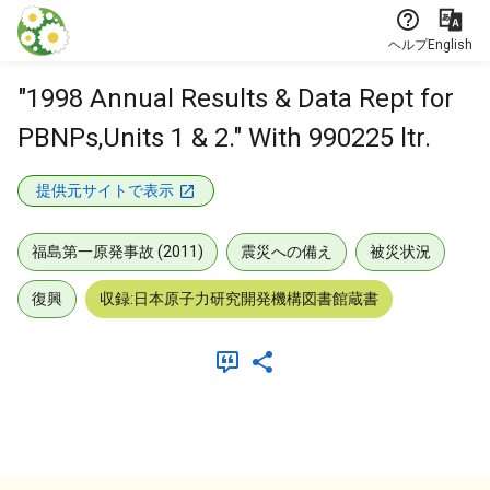
本文に飛ぶ
ヘルプ
English
"1998 Annual Results & Data Rept for
PBNPs,Units 1 & 2." With 990225 ltr.
提供元サイトで表示
福島第一原発事故 (2011)
震災への備え
被災状況
復興
収録:日本原子力研究開発機構図書館蔵書
メタデータ