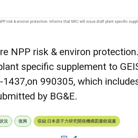
 NPP risk & environ protection. Informs that NRC will issue draft plant specific
 re NPP risk & environ protection
 plant specific supplement to GEI
437,on 990305, which includes
bmitted by BG&E.
状況
復興
収録:日本原子力研究開発機構図書館蔵書