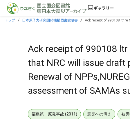
本文に飛ぶ
ギャラリー
トップ
日本原子力研究開発機構図書館蔵書
Ack receipt of 990108 ltr re
includes staff assessment of SAMAs submitted by BG&E.
Ack receipt of 990108 ltr
that NRC will issue draft
Renewal of NPPs,NUREG-1
assessment of SAMAs su
福島第一原発事故 (2011)
震災への備え
被災