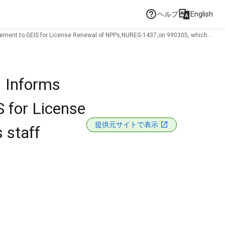
ヘルプ
English
 supplement to GEIS for License Renewal of NPPs,NUREG-1437,on 990305, which
. Informs
S for License
提供元サイトで表示
 staff