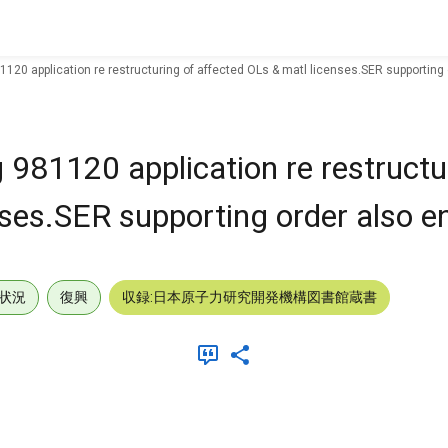
120 application re restructuring of affected OLs & matl licenses.SER supporting 
 981120 application re restructu
ses.SER supporting order also en
状況
復興
収録:日本原子力研究開発機構図書館蔵書