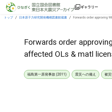
本文に飛ぶ
ギャラリー
トップ
日本原子力研究開発機構図書館蔵書
Forwards order approving 981
Forwards order approving
affected OLs & matl licen
福島第一原発事故 (2011)
震災への備え
被災