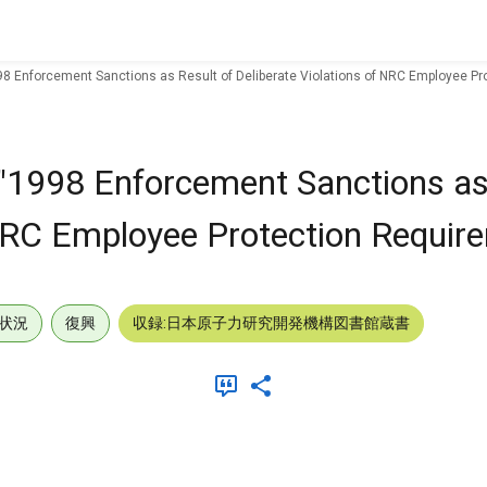
98 Enforcement Sanctions as Result of Deliberate Violations of NRC Employee Pr
"1998 Enforcement Sanctions as
 NRC Employee Protection Requir
状況
復興
収録:日本原子力研究開発機構図書館蔵書