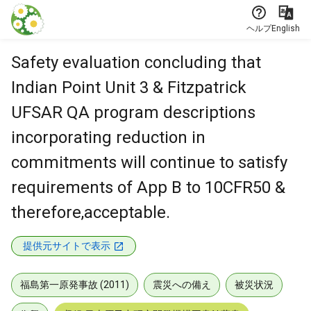
本文に飛ぶ
ヘルプ
English
Safety evaluation concluding that
Indian Point Unit 3 & Fitzpatrick
UFSAR QA program descriptions
incorporating reduction in
commitments will continue to satisfy
requirements of App B to 10CFR50 &
therefore,acceptable.
提供元サイトで表示
福島第一原発事故 (2011)
震災への備え
被災状況