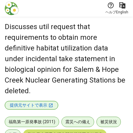
本文に飛ぶ
ヘルプ
English
Discusses util request that
requirements to obtain more
definitive habitat utilization data
under incidental take statement in
biological opinion for Salem & Hope
Creek Nuclear Generating Stations be
deleted.
提供元サイトで表示
福島第一原発事故 (2011)
震災への備え
被災状況