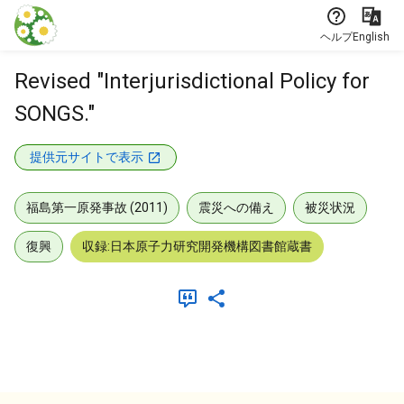
本文に飛ぶ
ヘルプ
English
Revised "Interjurisdictional Policy for
SONGS."
提供元サイトで表示
福島第一原発事故 (2011)
震災への備え
被災状況
復興
収録:日本原子力研究開発機構図書館蔵書
メタデータ