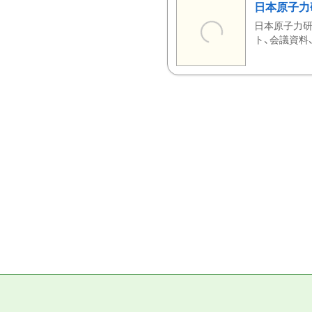
日本原子力
日本原子力研
ト、会議資料、