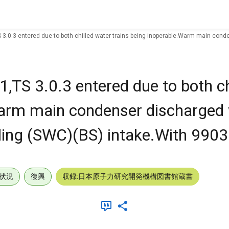
3.0.3 entered due to both chilled water trains being inoperable.Warm main conde
TS 3.0.3 entered due to both ch
Warm main condenser discharged
oling (SWC)(BS) intake.With 99031
状況
復興
収録:日本原子力研究開発機構図書館蔵書