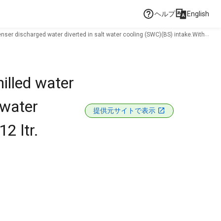
ヘルプ
English
nser discharged water diverted in salt water cooling (SWC)(BS) intake.With
illed water
 water
提供元サイトで表示
2 ltr.