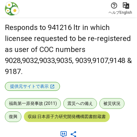
本文に飛ぶ
ヘルプ
English
Responds to 941216 ltr in which
licensee requested to be re-registered
as user of COC numbers
9028,9032,9033,9035, 9039,9107,9148 &
9187.
提供元サイトで表示
福島第一原発事故 (2011)
震災への備え
被災状況
復興
収録:日本原子力研究開発機構図書館蔵書