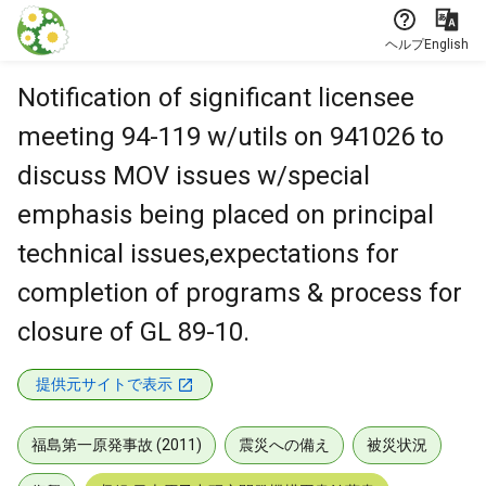
本文に飛ぶ
ヘルプ
English
Notification of significant licensee
meeting 94-119 w/utils on 941026 to
discuss MOV issues w/special
emphasis being placed on principal
technical issues,expectations for
completion of programs & process for
closure of GL 89-10.
提供元サイトで表示
福島第一原発事故 (2011)
震災への備え
被災状況