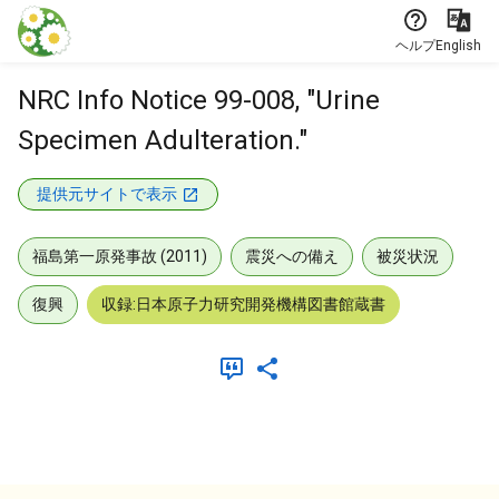
本文に飛ぶ
ヘルプ
English
NRC Info Notice 99-008, "Urine
Specimen Adulteration."
提供元サイトで表示
福島第一原発事故 (2011)
震災への備え
被災状況
復興
収録:日本原子力研究開発機構図書館蔵書
メタデータ