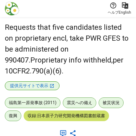
本文に飛ぶ
ヘルプ
English
Requests that five candidates listed
on proprietary encl, take PWR GFES to
be administered on
990407.Proprietary info withheld,per
10CFR2.790(a)(6).
提供元サイトで表示
福島第一原発事故 (2011)
震災への備え
被災状況
復興
収録:日本原子力研究開発機構図書館蔵書