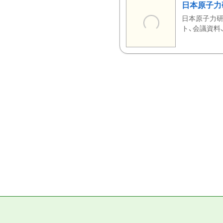
日本原子力
日本原子力研
ト、会議資料、