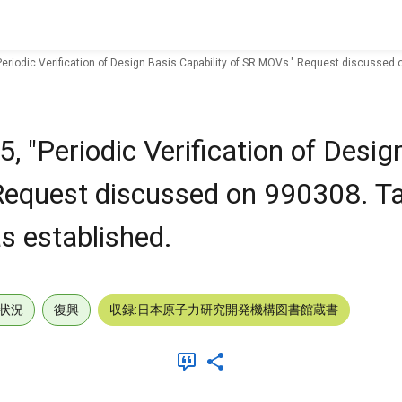
Periodic Verification of Design Basis Capability of SR MOVs." Request discussed
 "Periodic Verification of Desig
Request discussed on 990308. Ta
s established.
状況
復興
収録:日本原子力研究開発機構図書館蔵書