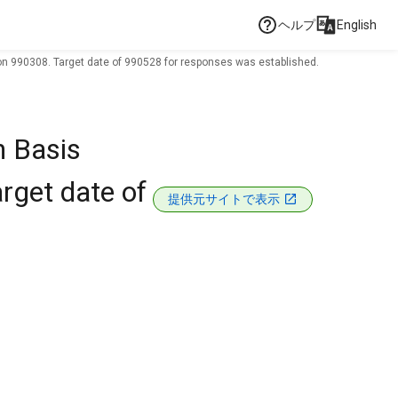
ヘルプ
English
 on 990308. Target date of 990528 for responses was established.
n Basis
rget date of
提供元サイトで表示