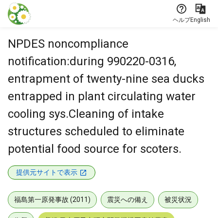
本文に飛ぶ
ヘルプ
English
NPDES noncompliance
notification:during 990220-0316,
entrapment of twenty-nine sea ducks
entrapped in plant circulating water
cooling sys.Cleaning of intake
structures scheduled to eliminate
potential food source for scoters.
提供元サイトで表示
福島第一原発事故 (2011)
震災への備え
被災状況