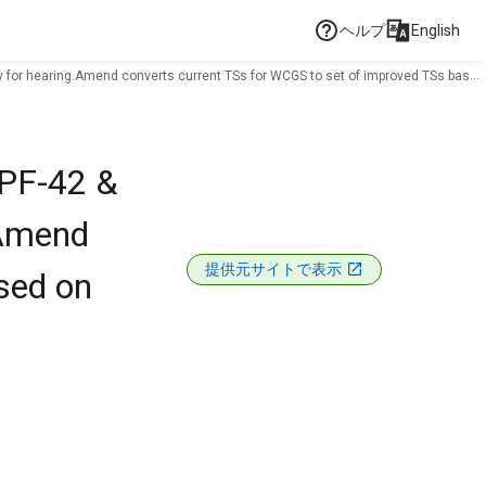
ヘルプ
English
y for hearing.Amend converts current TSs for WCGS to set of improved TSs based
NPF-42 &
.Amend
提供元サイトで表示
sed on