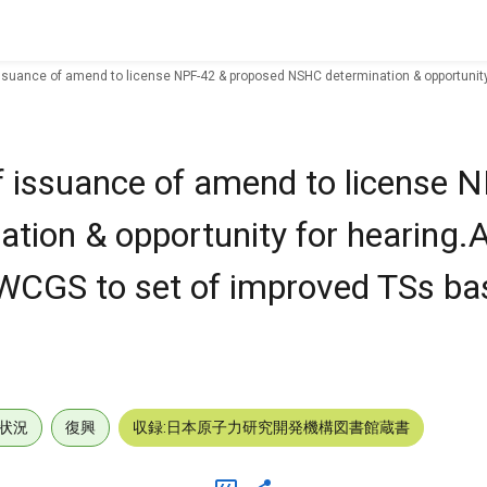
issuance of amend to license NPF-42 & proposed NSHC determination & opportunit
of issuance of amend to license 
tion & opportunity for hearing
 WCGS to set of improved TSs ba
状況
復興
収録:日本原子力研究開発機構図書館蔵書