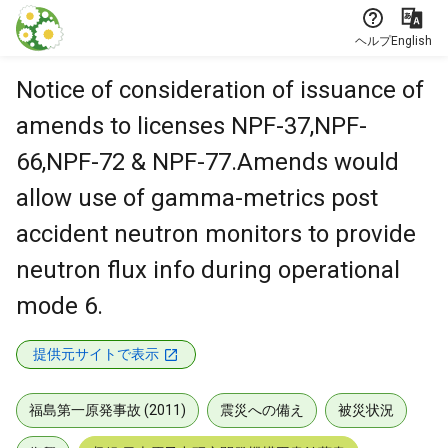
本文に飛ぶ
ヘルプ
English
Notice of consideration of issuance of
amends to licenses NPF-37,NPF-
66,NPF-72 & NPF-77.Amends would
allow use of gamma-metrics post
accident neutron monitors to provide
neutron flux info during operational
mode 6.
提供元サイトで表示
福島第一原発事故 (2011)
震災への備え
被災状況