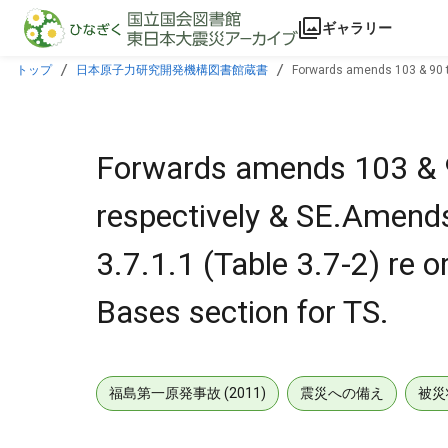
本文に飛ぶ
ギャラリー
トップ
日本原子力研究開発機構図書館蔵書
Forwards amends 103 & 90 to 
Bases section for TS.
Forwards amends 103 & 9
respectively & SE.Amends
3.7.1.1 (Table 3.7-2) re o
Bases section for TS.
福島第一原発事故 (2011)
震災への備え
被災