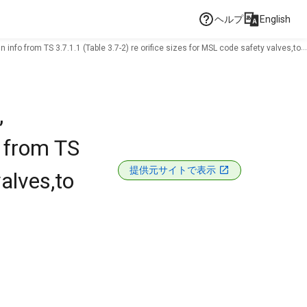
ヘルプ
English
nfo from TS 3.7.1.1 (Table 3.7-2) re orifice sizes for MSL code safety valves,to
,
o from TS
提供元サイトで表示
valves,to