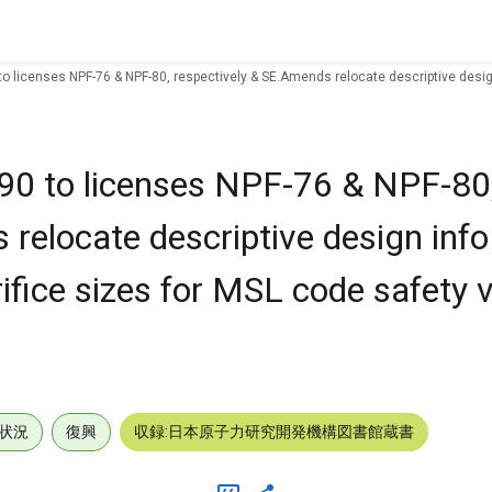
licenses NPF-76 & NPF-80, respectively & SE.Amends relocate descriptive design i
0 to licenses NPF-76 & NPF-80
 relocate descriptive design inf
rifice sizes for MSL code safety 
状況
復興
収録:日本原子力研究開発機構図書館蔵書