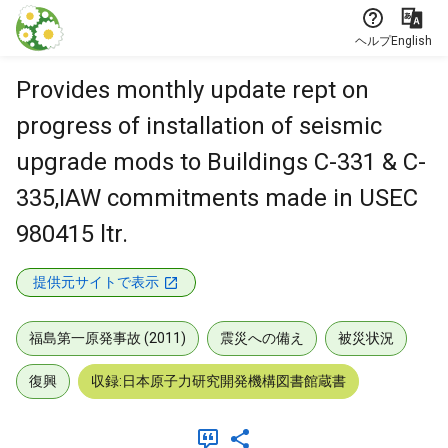
本文に飛ぶ
ヘルプ
English
Provides monthly update rept on
progress of installation of seismic
upgrade mods to Buildings C-331 & C-
335,IAW commitments made in USEC
980415 ltr.
提供元サイトで表示
福島第一原発事故 (2011)
震災への備え
被災状況
復興
収録:日本原子力研究開発機構図書館蔵書