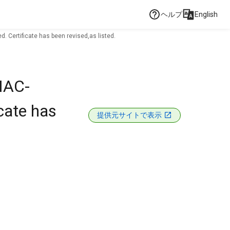
ヘルプ
English
 Certificate has been revised,as listed.
 NAC-
cate has
提供元サイトで表示