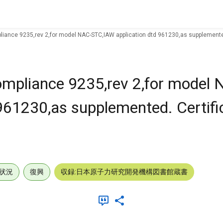
pliance 9235,rev 2,for model NAC-STC,IAW application dtd 961230,as supplemented.
compliance 9235,rev 2,for model
961230,as supplemented. Certifi
状況
復興
収録:日本原子力研究開発機構図書館蔵書