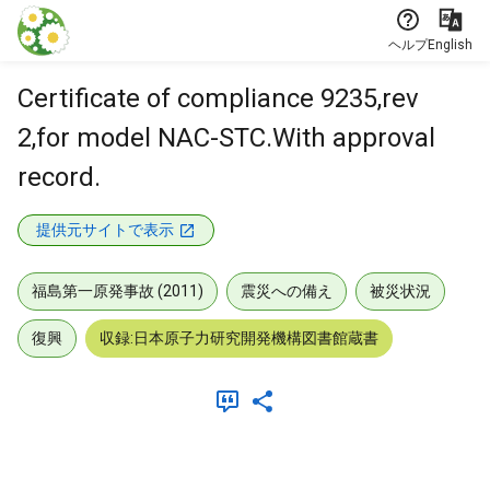
本文に飛ぶ
ヘルプ
English
Certificate of compliance 9235,rev
2,for model NAC-STC.With approval
record.
提供元サイトで表示
福島第一原発事故 (2011)
震災への備え
被災状況
復興
収録:日本原子力研究開発機構図書館蔵書