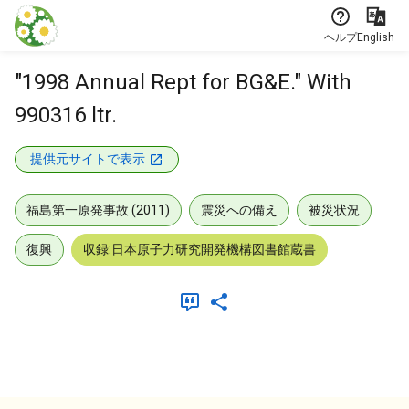
本文に飛ぶ
ヘルプ
English
"1998 Annual Rept for BG&E." With
990316 ltr.
提供元サイトで表示
福島第一原発事故 (2011)
震災への備え
被災状況
復興
収録:日本原子力研究開発機構図書館蔵書
メタデータ