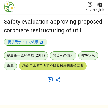
本文に飛ぶ
ヘルプ
English
Safety evaluation approving proposed
corporate restructuring of util.
提供元サイトで表示
福島第一原発事故 (2011)
震災への備え
被災状況
復興
収録:日本原子力研究開発機構図書館蔵書
メタデータ