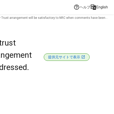
ヘルプ
English
 Trust arrangement will be satisfactory to NRC when comments have been
trust
rangement
提供元サイトで表示
dressed.