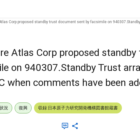
las Corp proposed standby trust document sent by facsimile on 940307.Standby
 Atlas Corp proposed standby 
ile on 940307.Standby Trust ar
 NRC when comments have been ad
状況
復興
収録:日本原子力研究開発機構図書館蔵書