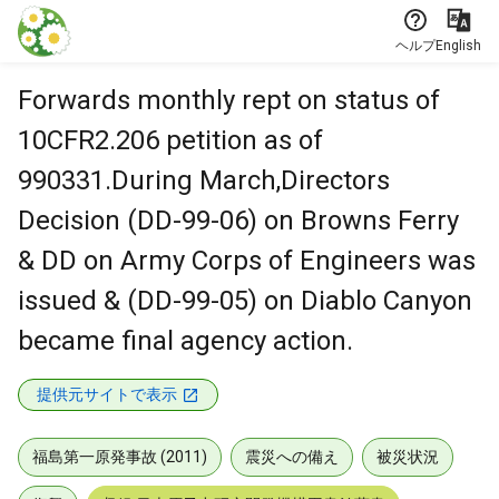
本文に飛ぶ
ヘルプ
English
Forwards monthly rept on status of
10CFR2.206 petition as of
990331.During March,Directors
Decision (DD-99-06) on Browns Ferry
& DD on Army Corps of Engineers was
issued & (DD-99-05) on Diablo Canyon
became final agency action.
提供元サイトで表示
福島第一原発事故 (2011)
震災への備え
被災状況