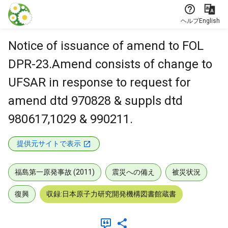
本文に飛ぶ
ヘルプ
English
Notice of issuance of amend to FOL
DPR-23.Amend consists of change to
UFSAR in response to request for
amend dtd 970828 & suppls dtd
980617,1029 & 990211.
提供元サイトで表示
福島第一原発事故 (2011)
震災への備え
被災状況
復興
収録:日本原子力研究開発機構図書館蔵書