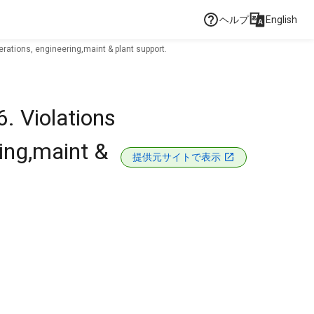
ヘルプ
English
rations, engineering,maint & plant support.
. Violations
ing,maint &
提供元サイトで表示