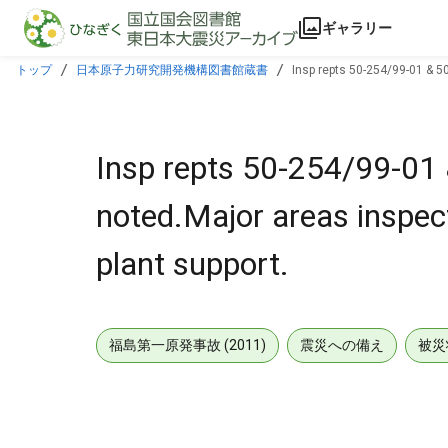
本文に飛ぶ
ギャラリー
トップ
日本原子力研究開発機構図書館蔵書
Insp repts 50-254/99-01 & 5
Insp repts 50-254/99-01
noted.Major areas inspect
plant support.
福島第一原発事故 (2011)
震災への備え
被災