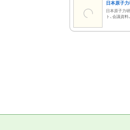
日本原子力
日本原子力研
ト、会議資料、