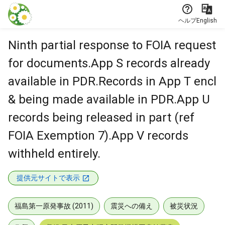
本文に飛ぶ
ヘルプ
English
Ninth partial response to FOIA request
for documents.App S records already
available in PDR.Records in App T encl
& being made available in PDR.App U
records being released in part (ref
FOIA Exemption 7).App V records
withheld entirely.
提供元サイトで表示
福島第一原発事故 (2011)
震災への備え
被災状況