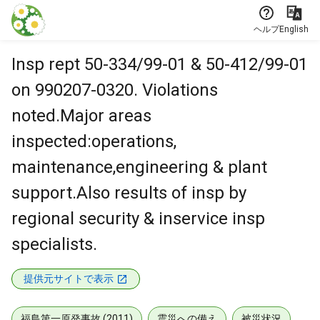
本文に飛ぶ
ヘルプ
English
Insp rept 50-334/99-01 & 50-412/99-01
on 990207-0320. Violations
noted.Major areas
inspected:operations,
maintenance,engineering & plant
support.Also results of insp by
regional security & inservice insp
specialists.
提供元サイトで表示
福島第一原発事故 (2011)
震災への備え
被災状況