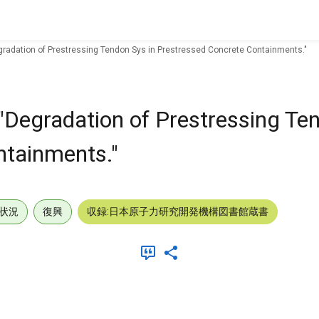
gradation of Prestressing Tendon Sys in Prestressed Concrete Containments."
"Degradation of Prestressing Ten
ntainments."
状況
復興
収録:日本原子力研究開発機構図書館蔵書