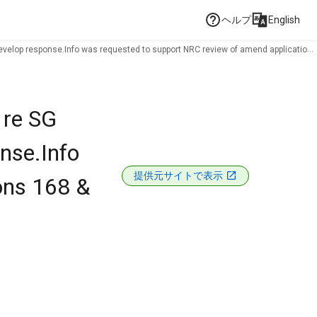
ヘルプ
English
develop response.Info was requested to support NRC review of amend applications
 re SG
nse.Info
提供元サイトで表示
ons 168 &