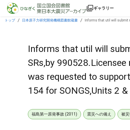
本文に飛ぶ
ギャラリー
トップ
日本原子力研究開発機構図書館蔵書
Informs that util will subm
168 & 154 for SONGS,Units 2 & 3.
Informs that util will s
SRs,by 990528.Licensee n
was requested to suppor
154 for SONGS,Units 2 & 
福島第一原発事故 (2011)
震災への備え
被災