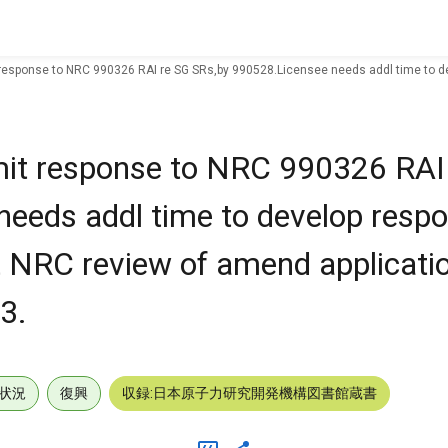
it response to NRC 990326 RAI re SG SRs,by 990528.Licensee needs addl time to 
ubmit response to NRC 990326 RAI
eeds addl time to develop respo
t NRC review of amend applicati
3.
状況
復興
収録:日本原子力研究開発機構図書館蔵書